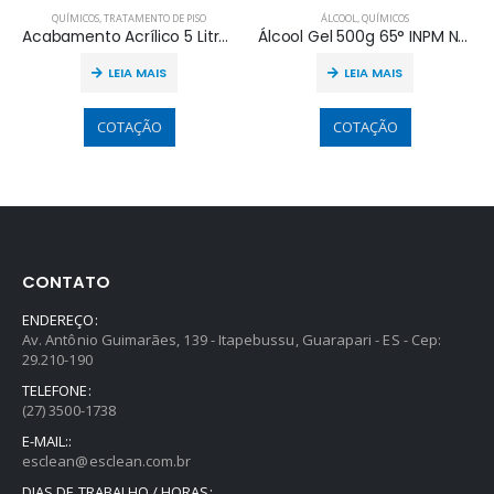
QUÍMICOS
,
TRATAMENTO DE PISO
ÁLCOOL
,
QUÍMICOS
Acabamento Acrílico 5 Litros Brilho HS
Álcool Gel 500g 65° INPM Neutro
LEIA MAIS
LEIA MAIS
COTAÇÃO
COTAÇÃO
CONTATO
ENDEREÇO:
Av. Antônio Guimarães, 139 - Itapebussu, Guarapari - ES - Cep:
29.210-190
TELEFONE:
(27) 3500-1738
E-MAIL::
esclean@esclean.com.br
DIAS DE TRABALHO / HORAS: