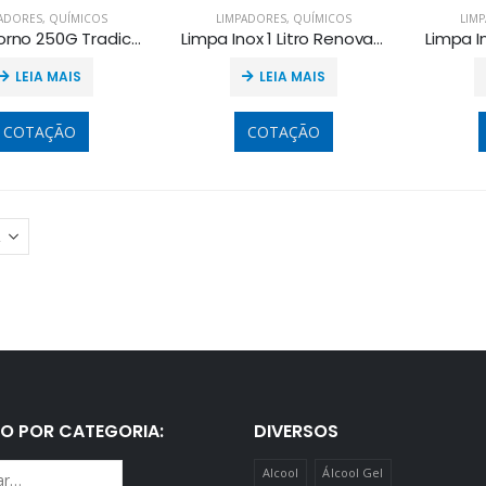
ADORES
,
QUÍMICOS
LIMPADORES
,
QUÍMICOS
LIM
Limpa Forno 250G Tradicional
Limpa Inox 1 Litro Renova Inox
LEIA MAIS
LEIA MAIS
COTAÇÃO
COTAÇÃO
O POR CATEGORIA:
DIVERSOS
Alcool
Álcool Gel