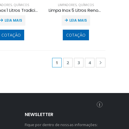
PADORES
,
QUÍMICOS
LIMPADORES
,
QUÍMICOS
Limpa Inox 1 Litros Tradicional
Limpa Inox 5 Litros Renova Inox
LEIA MAIS
LEIA MAIS
COTAÇÃO
COTAÇÃO
1
2
3
4
NEWSLETTER
Fique por dentro de nossas informações: