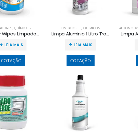
ADORES
,
QUÍMICOS
LIMPADORES
,
QUÍMICOS
AUTOMOTI
Klyo Oxy Wipes Limpador Floral com 50 Panos
Limpa Aluminio 1 Litro Tradicional
LEIA MAIS
LEIA MAIS
COTAÇÃO
COTAÇÃO