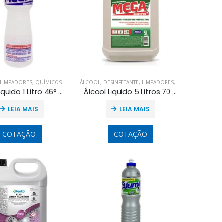
LIMPADORES
,
QUÍMICOS
ÁLCOOL
,
DESINFETANTE
,
LIMPADORES
,
QUÍMICOS
Álcool Liquido 1 Litro 46° Neutro
Álcool Liquido 5 Litros 70 INPM Neutro
LEIA MAIS
LEIA MAIS
COTAÇÃO
COTAÇÃO