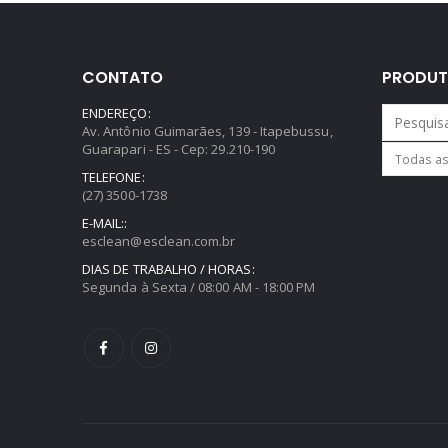
CONTATO
PRODUT
ENDEREÇO:
Av. Antônio Guimarães, 139 - Itapebussu,
Guarapari - ES - Cep: 29.210-190
TELEFONE:
(27) 3500-1738
E-MAIL::
esclean@esclean.com.br
DIAS DE TRABALHO / HORAS:
Segunda à Sexta / 08:00 AM - 18:00 PM