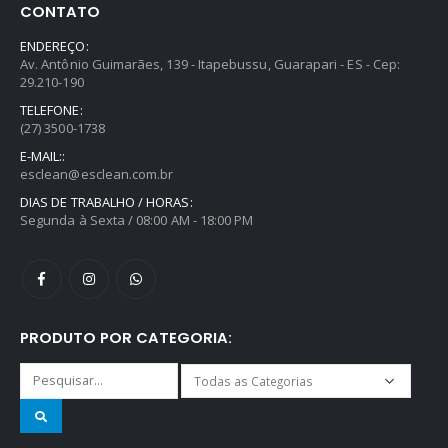
CONTATO
ENDEREÇO:
Av. Antônio Guimarães, 139 - Itapebussu, Guarapari - ES - Cep:
29.210-190
TELEFONE:
(27) 3500-1738
E-MAIL::
esclean@esclean.com.br
DIAS DE TRABALHO / HORAS:
Segunda à Sexta / 08:00 AM - 18:00 PM
PRODUTO POR CATEGORIA: