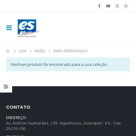
LOJA
PAPÉIS
PAPEL INTERFOLHADO
Nenhum produto foi encontrado para a sua seleção.
CONTATO
ENDEREÇO:
Av. Antônio Guimarães, 139 - Itapebussu, Guarapari - ES - Cep:
29.210-190