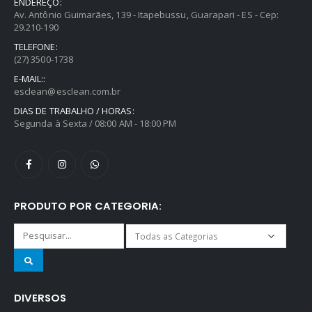
ENDEREÇO:
Av. Antônio Guimarães, 139 - Itapebussu, Guarapari - ES - Cep:
29.210-190
TELEFONE:
(27) 3500-1738
E-MAIL::
esclean@esclean.com.br
DIAS DE TRABALHO / HORAS:
Segunda à Sexta / 08:00 AM - 18:00 PM
PRODUTO POR CATEGORIA:
DIVERSOS