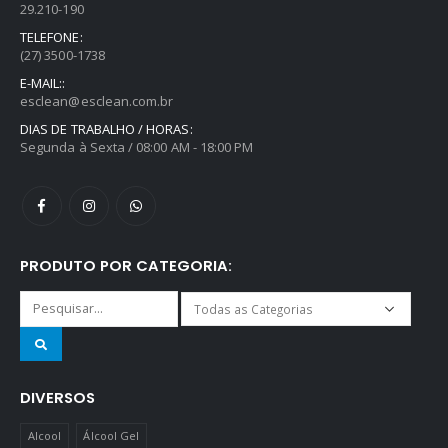
29.210-190
TELEFONE:
(27) 3500-1738
E-MAIL::
esclean@esclean.com.br
DIAS DE TRABALHO / HORAS:
Segunda à Sexta / 08:00 AM - 18:00 PM
PRODUTO POR CATEGORIA:
DIVERSOS
Alcool
Álcool Gel