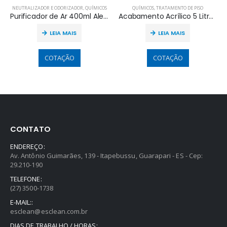
NEUTRALIZADOR E ODORIZADOR
,
QUÍMICOS
QUÍMICOS
,
TRATAMENTO DE PISO
Purificador de Ar 400ml Alecrim
Acabamento Acrílico 5 Litros Brilho HS
LEIA MAIS
LEIA MAIS
COTAÇÃO
COTAÇÃO
CONTATO
ENDEREÇO:
Av. Antônio Guimarães, 139 - Itapebussu, Guarapari - ES - Cep:
29.210-190
TELEFONE:
(27) 3500-1738
E-MAIL::
esclean@esclean.com.br
DIAS DE TRABALHO / HORAS: