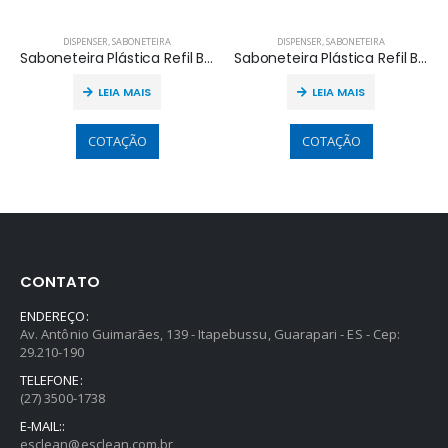
DISPENSER
,
SABONETEIRA
DISPENSER
,
SABONETEIRA
Saboneteira Plástica Refil Branco/ Velado Spray Compacta
Saboneteira Plástica Refil Branco/ Velado
LEIA MAIS
LEIA MAIS
COTAÇÃO
COTAÇÃO
CONTATO
ENDEREÇO:
Av. Antônio Guimarães, 139 - Itapebussu, Guarapari - ES - Cep:
29.210-190
TELEFONE:
(27) 3500-1738
E-MAIL::
esclean@esclean.com.br